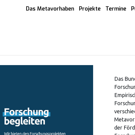
Das Metavorhaben
Projekte
Termine
P
Das Bund
Forschu
Empirisc
Forschun
verschie
Metavor
der Förd