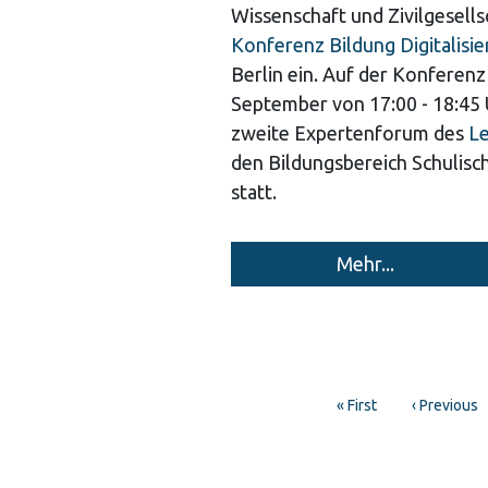
Wissenschaft und Zivilgesells
Konferenz Bildung Digitalisi
Berlin ein. Auf der Konferenz
September von 17:00 - 18:45 
zweite Expertenforum des
Le
den Bildungsbereich Schulisc
statt.
Mehr...
Pagination
First
« First
Previous
‹ Previous
page
page