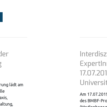
der
Interdisz
g
ExpertI
17.07.20
Universi
erung lädt am
lle
Am 17.07.201
axis,
des BMBF-Pro
altung,