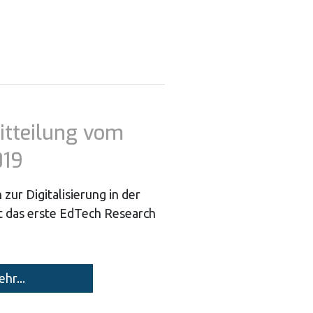
itteilung vom
019
ur Digitalisierung in der
et das erste EdTech Research
hr...