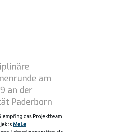
iplinäre
nnenrunde am
19 an der
tät Paderborn
9 empfing das Projektteam
jekts
MeLe