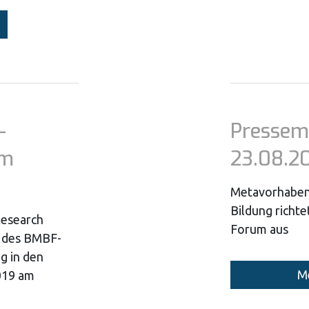
-
Pressem
am
23.08.2
Metavorhaben z
Bildung richt
Research
Forum aus
r des BMBF-
g in den
Me
019 am