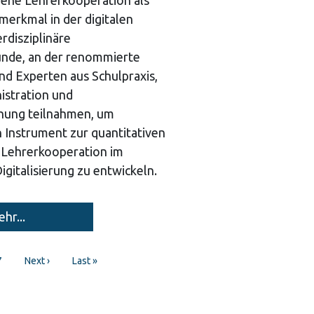
ene Lehrerkooperation als
merkmal in der digitalen
erdisziplinäre
nde, an der renommierte
nd Experten aus Schulpraxis,
istration und
hung teilnahmen, um
in Instrument zur quantitativen
 Lehrerkooperation im
Digitalisierung zu entwickeln.
hr...
age
7
Next
Next ›
Last
Last »
page
page