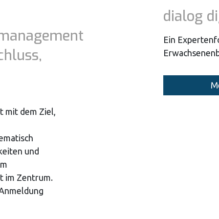
dialog d
nmanagement
Ein Expertenf
chluss,
Erwachsenenb
Me
mit dem Ziel,
ematisch
keiten und
im
 im Zentrum.
(Anmeldung