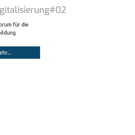
igitalisierung#02
orum für die
ildung
hr...