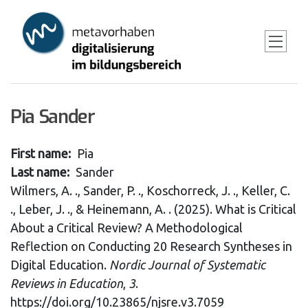
Skip
to
main
content
Pia Sander
First name
Pia
Last name
Sander
Wilmers, A. ., Sander, P. ., Koschorreck, J. ., Keller, C.
., Leber, J. ., & Heinemann, A. . (2025). What is Critical
About a Critical Review? A Methodological
Reflection on Conducting 20 Research Syntheses in
Digital Education.
Nordic Journal of Systematic
Reviews in Education
,
3
.
https://doi.org/10.23865/njsre.v3.7059