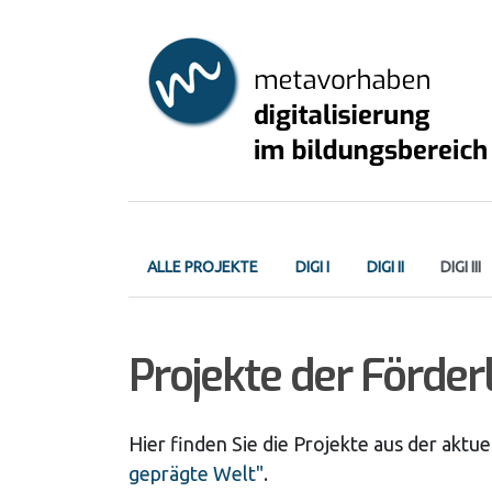
Skip
to
main
content
Primary
ALLE PROJEKTE
DIGI I
DIGI II
DIGI III
tabs
Projekte der Förderli
Hier finden Sie die Projekte aus der aktuel
geprägte Welt"
.