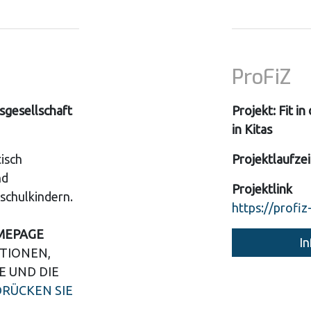
ProFiZ
sgesellschaft
Projekt: Fit in
in Kitas
tisch
Projektlaufzei
nd
Projektlink
chulkindern.
https://profiz
MEPAGE
In
TIONEN,
E UND DIE
DRÜCKEN SIE