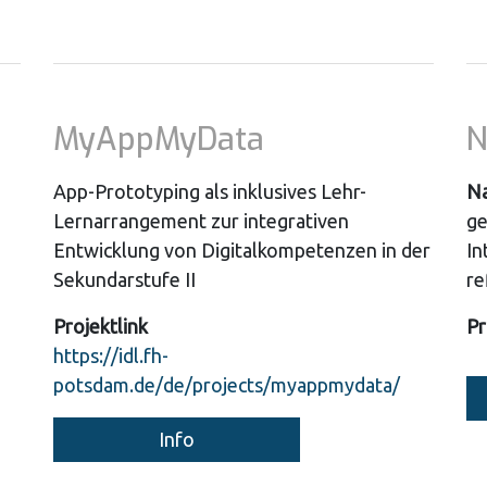
MyAppMyData
N
App-Prototyping als inklusives Lehr-
N
Lernarrangement zur integrativen
ge
Entwicklung von Digitalkompetenzen in der
In
Sekundarstufe II
re
Projektlink
Pr
https://idl.fh-
potsdam.de/de/projects/myappmydata/
Info