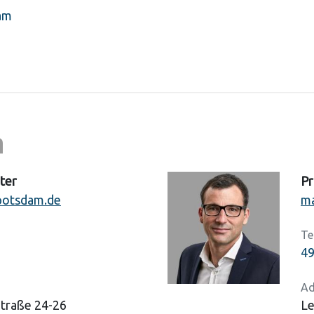
am
n
hter
Pr
-potsdam.de
ma
Te
49
Ad
Straße 24-26
Le