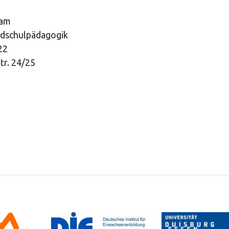
dam
dschulpädagogik
22
tr. 24/25