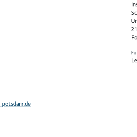
In
Sc
Un
21
Fo
Fu
Le
-potsdam.de