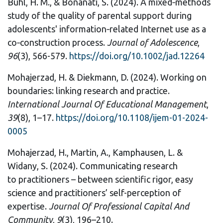
Buhl, H. M., & Bonanati, S. (2024). A mixed‐methods
study of the quality of parental support during
adolescents' information‐related Internet use as a
co‐construction process.
Journal of Adolescence
,
96
(3), 566-579.
https://doi.org/10.1002/jad.12264
Mohajerzad, H. & Diekmann, D. (2024). Working on
boundaries: linking research and practice.
International Journal Of Educational Management
,
39
(8), 1–17.
https://doi.org/10.1108/ijem-01-2024-
0005
Mohajerzad, H., Martin, A., Kamphausen, L. &
Widany, S. (2024). Communicating research
to practitioners – between scientific rigor, easy
science and practitioners’ self-perception of
expertise.
Journal Of Professional Capital And
Community
,
9
(3), 196–210.