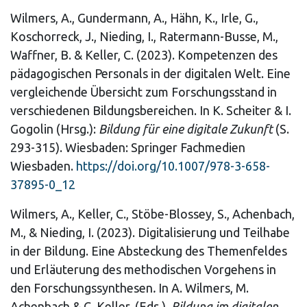
Wilmers, A., Gundermann, A., Hähn, K., Irle, G.,
Koschorreck, J., Nieding, I., Ratermann-Busse, M.,
Waffner, B. & Keller, C. (2023). Kompetenzen des
pädagogischen Personals in der digitalen Welt. Eine
vergleichende Übersicht zum Forschungsstand in
verschiedenen Bildungsbereichen. In K. Scheiter & I.
Gogolin (Hrsg.):
Bildung für eine digitale Zukunft
(S.
293-315). Wiesbaden: Springer Fachmedien
Wiesbaden.
https://doi.org/10.1007/978-3-658-
37895-0_12
Wilmers, A., Keller, C., Stöbe-Blossey, S., Achenbach,
M., & Nieding, I. (2023). Digitalisierung und Teilhabe
in der Bildung. Eine Absteckung des Themenfeldes
und Erläuterung des methodischen Vorgehens in
den Forschungssynthesen
.
In
A.
Wilmers, M.
Achenbach & C. Keller. (Eds.).
Bildung im digitalen