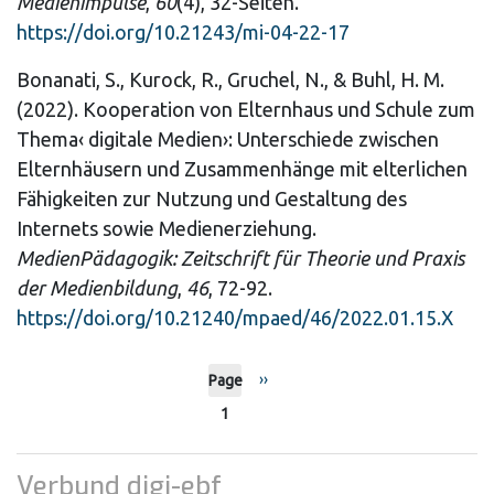
Medienimpulse
,
60
(4), 32-Seiten.
https://doi.org/10.21243/mi-04-22-17
Bonanati, S., Kurock, R., Gruchel, N., & Buhl, H. M.
(2022). Kooperation von Elternhaus und Schule zum
Thema‹ digitale Medien›: Unterschiede zwischen
Elternhäusern und Zusammenhänge mit elterlichen
Fähigkeiten zur Nutzung und Gestaltung des
Internets sowie Medienerziehung.
MedienPädagogik: Zeitschrift für Theorie und Praxis
der Medienbildung
,
46
, 72-92.
https://doi.org/10.21240/mpaed/46/2022.01.15.X
Pagination
Next
››
Page
page
1
Verbund digi-ebf