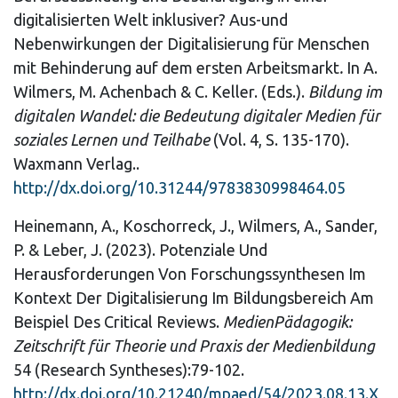
digitalisierten Welt inklusiver? Aus-und
Nebenwirkungen der Digitalisierung für Menschen
mit Behinderung auf dem ersten Arbeitsmarkt
.
In
A.
Wilmers, M. Achenbach & C. Keller. (Eds.).
Bildung im
digitalen Wandel: die Bedeutung digitaler Medien für
soziales Lernen und Teilhabe
(Vol. 4, S. 135-170).
Waxmann Verlag..
http://dx.doi.org/10.31244/9783830998464.05
Heinemann, A., Koschorreck, J., Wilmers, A., Sander,
P. & Leber, J. (2023). Potenziale Und
Herausforderungen Von Forschungssynthesen Im
Kontext Der Digitalisierung Im Bildungsbereich Am
Beispiel Des Critical Reviews.
MedienPädagogik:
Zeitschrift für Theorie und Praxis der Medienbildung
54 (Research Syntheses):79-102.
http://dx.doi.org/10.21240/mpaed/54/2023.08.13.X