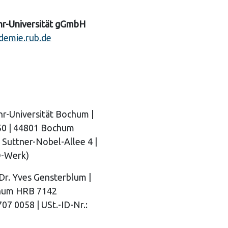
hr-Universität gGmbH
demie.rub.de
hr-Universität Bochum |
150 | 44801 Bochum
 Suttner-Nobel-Allee 4 |
O-Werk)
Dr. Yves Gensterblum |
hum HRB 7142
07 0058 | USt.-ID-Nr.: