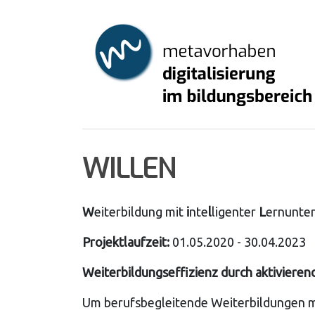
Skip
to
main
content
WILLEN
W
eiterbildung mit
i
nte
l
ligenter
L
ernunter
Projektlaufzeit:
01.05.2020 - 30.04.2023
Weiterbildungseffizienz durch aktiviere
Um berufsbegleitende Weiterbildungen mi