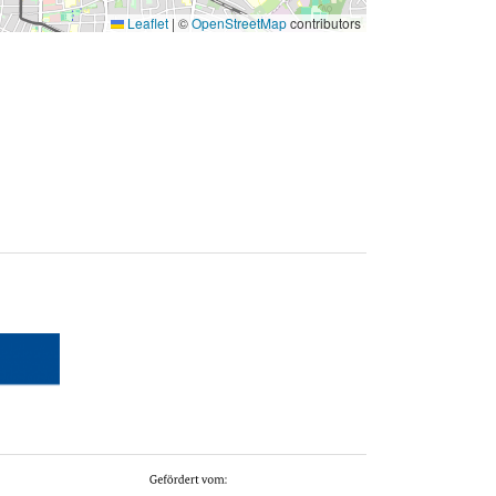
Leaflet
|
©
OpenStreetMap
contributors