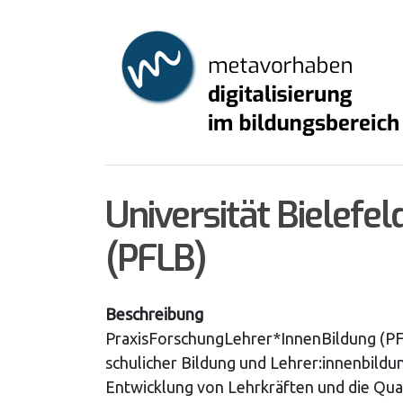
Skip
to
main
content
Universität Bielefe
(PFLB)
Beschreibung
PraxisForschungLehrer*InnenBildung (PFLB)
schulicher Bildung und Lehrer:innenbildun
Entwicklung von Lehrkräften und die Qual