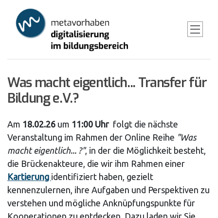
Skip
to
main
content
Was macht eigentlich... Transfer für
Bildung e.V.?
Am
18.02.26
um
11:00 Uhr
folgt die nächste
Veranstaltung im Rahmen der Online Reihe
"Was
macht eigentlich... ?"
, in der die Möglichkeit besteht,
die Brückenakteure, die wir ihm Rahmen einer
Kartierung
identifiziert haben, gezielt
kennenzulernen, ihre Aufgaben und Perspektiven zu
verstehen und mögliche Anknüpfungspunkte für
Kooperationen zu entdecken. Dazu laden wir Sie