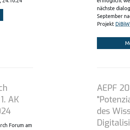
, 24.10.24
ermöglicht we
nächste dialog
September nac
Projekt
DiBiW
Me
ch
AEPF 2
1. AK
"Potenzi
024
des Wiss
Digitali
arch Forum am