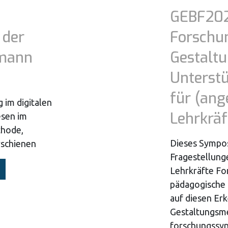
GEBF20
 der
Forschu
xmann
Gestalt
Unterst
für (ang
 im digitalen
Lehrkräf
esen im
thode,
Dieses Sympo
rschienen
Fragestellung
Lehrkräfte Fo
pädagogische 
auf diesen Er
Gestaltungsm
forschungssyn