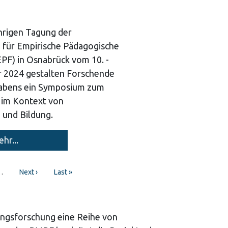
ährigen Tagung der
 für Empirische Pädagogische
PF) in Osnabrück vom 10. -
 2024 gestalten Forschende
abens ein Symposium zum
 im Kontext von
g und Bildung.
hr...
…
Next
Next ›
Last
Last »
page
page
ngsforschung eine Reihe von