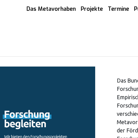
Das Metavorhaben
Projekte
Termine
P
Das Bund
Forschu
Empirisc
Forschun
verschie
Metavor
der Förd