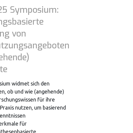
25 Symposium:
ngsbasierte
ung von
ützungsangeboten
ehende)
te
sium widmet sich den
en, ob und wie (angehende)
rschungswissen für ihre
Praxis nutzen, um basierend
kenntnissen
erkmale für
thesenbasierte