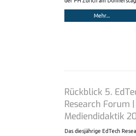
der PH Zürich am Donnerstag
Mehr...
Rückblick 5. EdTe
Research Forum | 
Mediendidaktik 2
Das diesjährige EdTech Rese