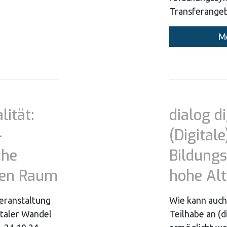
Transferangebo
Me
lität:
dialog di
–
(Digitale
che
Bildungs
alen Raum
hohe Alt
Veranstaltung
Wie kann auch
italer Wandel
Teilhabe an (d