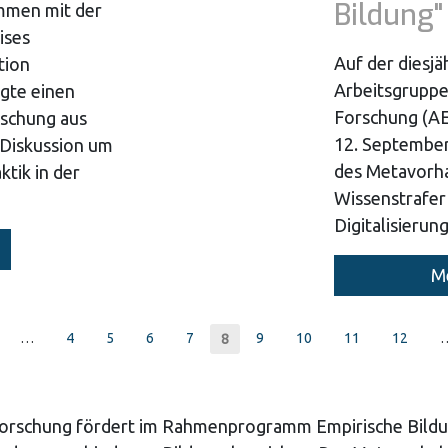
Bildung"
ammen mit der
ises
Auf der diesj
tion
Arbeitsgruppe
gte einen
Forschung (AE
rschung aus
12. September
 Diskussion um
des Metavorh
tik in der
Wissenstrafer
Digitalisierun
Me
…
Page
4
Page
5
Page
6
Page
7
Page
9
Page
10
Page
11
Page
12
Current
8
page
Forschung fördert im Rahmenprogramm Empirische Bildu