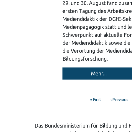
29. und 30. August fand zus
ersten Tagung des Arbeitskre
Mediendidaktik der DGfE-Sek
Medienpägagogik statt und le
Schwerpunkt auf aktuelle Fo
der Mediendidaktik sowie die
die Verortung der Mediendidak
Bildungsforschung.
Mehr...
Pagination
First
« First
Previous
‹ Previous
page
page
Das Bundesministerium für Bildung und 