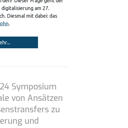
rden? Dieser Frage geht der
 digitalisierung am 27.
h. Diesmal mit dabei: das
ohn
.
hr...
024 Symposium
ale von Ansätzen
enstransfers zu
sierung und