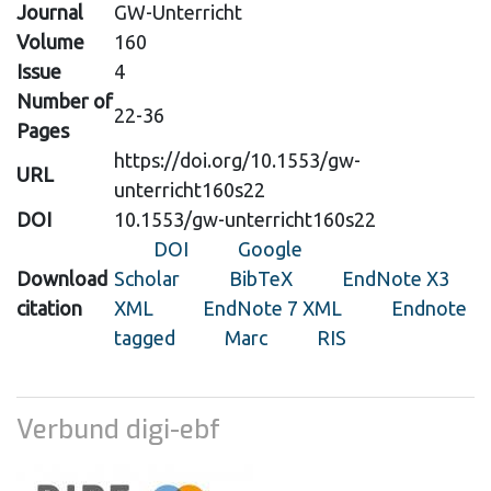
Journal
GW-Unterricht
Volume
160
Issue
4
Number of
22-36
Pages
https://doi.org/10.1553/gw-
URL
unterricht160s22
DOI
10.1553/gw-unterricht160s22
DOI
Google
Download
Scholar
BibTeX
EndNote X3
citation
XML
EndNote 7 XML
Endnote
tagged
Marc
RIS
Verbund digi-ebf