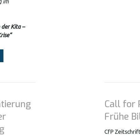
g im
 der Kita –
rise“
tierung
Call for 
er
Frühe B
g
CfP Zeitschrif