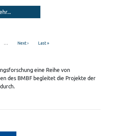
hr...
…
Next
Next ›
Last
Last »
page
page
ngsforschung eine Reihe von
en des BMBF begleitet die Projekte der
durch.