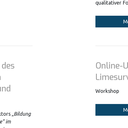
qualitativer 
Me
 des
Online-
n
Limesur
und
Workshop
Me
tors „
Bildung
e“ im