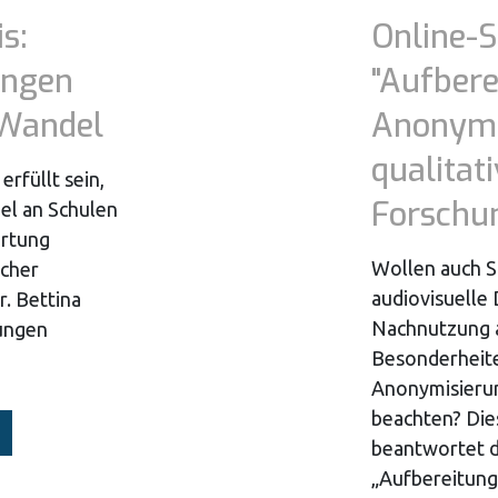
s:
Online-
ungen
"Aufbere
 Wandel
Anonymi
qualitati
rfüllt sein,
Forschu
del an Schulen
ertung
Wollen auch S
icher
audiovisuelle 
. Bettina
Nachnutzung 
ungen
Besonderheiten
Anonymisierun
beachten? Die
beantwortet d
„Aufbereitun