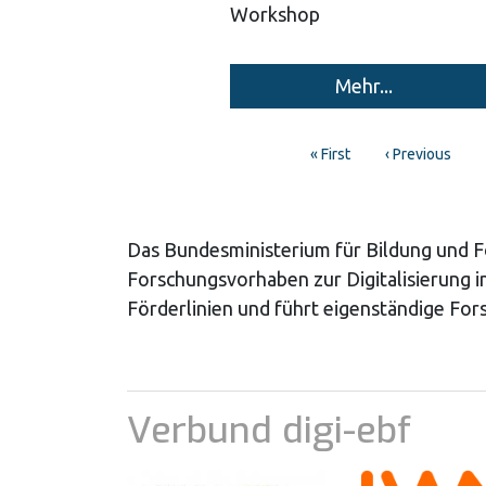
Workshop
Mehr...
Pagination
First
« First
Previous
‹ Previous
page
page
Das Bundesministerium für Bildung und 
Forschungsvorhaben zur Digitalisierung 
Förderlinien und führt eigenständige Fo
Verbund digi-ebf