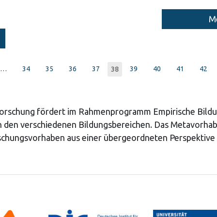
Me
…
Page
34
Page
35
Page
36
Page
37
Page
39
Page
40
Page
41
Page
42
Current
38
page
Forschung fördert im Rahmenprogramm Empirische Bildu
in den verschiedenen Bildungsbereichen. Das Metavorhab
rschungsvorhaben aus einer übergeordneten Perspektive 