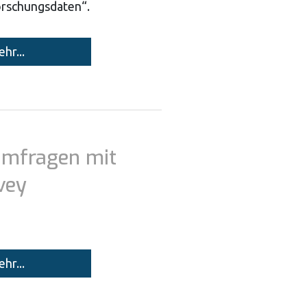
Forschungsdaten“.
hr...
Umfragen mit
vey
hr...