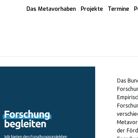
Das Metavorhaben
Projekte
Termine
P
Das Bund
Forschu
Empirisc
Forschun
verschie
Metavor
der Förd