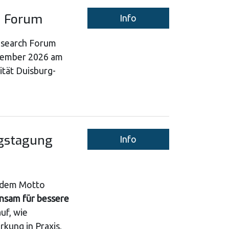
h Forum
Info
esearch Forum
ptember 2026 am
ität Duisburg-
gstagung
Info
r dem Motto
insam für bessere
uf, wie
rkung in Praxis,