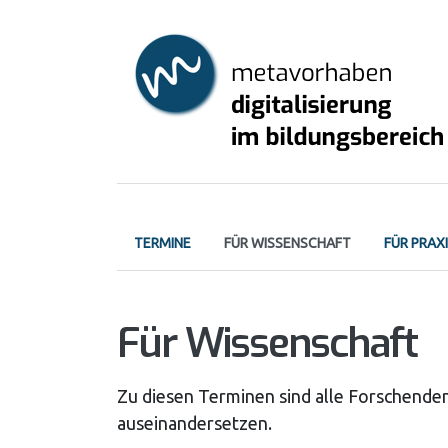
Skip
to
main
content
Primary
TERMINE
FÜR WISSENSCHAFT
FÜR PRAX
tabs
Für Wissenschaft
Zu diesen Terminen sind alle Forschenden 
auseinandersetzen.