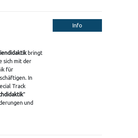
Info
iendidaktik
bringt
 sich mit der
ik für
chäftigen. In
cial Track
hdidaktik
"
derungen und