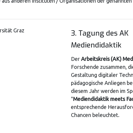
 aus anderen Instituten / Organisationen der genannten
rsität Graz
3. Tagung des AK
Mediendidaktik
Der
Arbeitskreis (AK) Med
Forschende zusammen, die
Gestaltung digitaler Techn
pädagogische Anliegen bes
diesem Jahr werden im Spe
"
Mediendidaktik meets Fac
entsprechende Herausfor
Chancen beleuchtet.