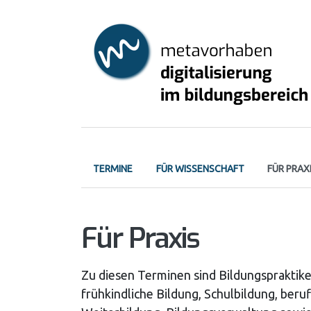
Skip
to
main
content
Primary
TERMINE
FÜR WISSENSCHAFT
FÜR PRAX
tabs
Für Praxis
Zu diesen Terminen sind Bildungspraktik
frühkindliche Bildung, Schulbildung, beru