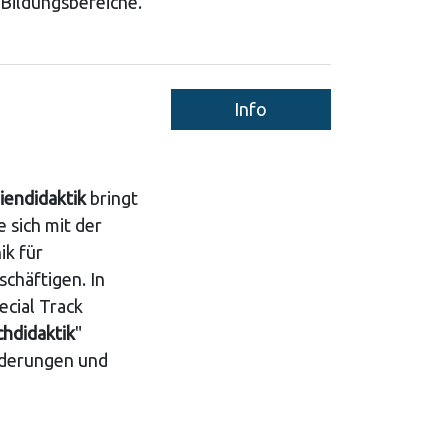
 Bildungsbereiche.
Info
iendidaktik
bringt
 sich mit der
ik für
chäftigen. In
cial Track
hdidaktik
"
derungen und