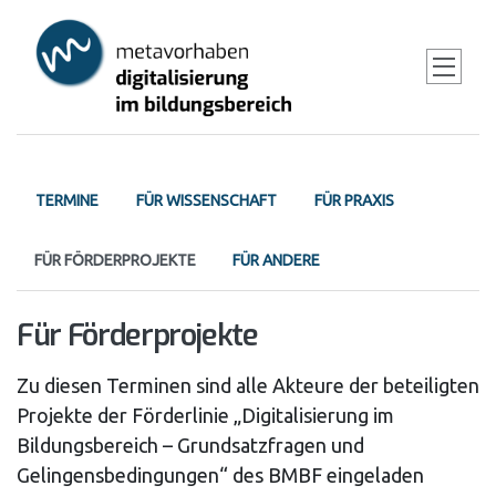
Skip
to
main
content
Primary
TERMINE
FÜR WISSENSCHAFT
FÜR PRAXIS
tabs
FÜR FÖRDERPROJEKTE
FÜR ANDERE
Für Förderprojekte
Zu diesen Terminen sind alle Akteure der beteiligten
Projekte der Förderlinie „Digitalisierung im
Bildungsbereich – Grundsatzfragen und
Gelingensbedingungen“ des BMBF eingeladen