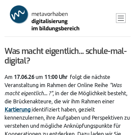
Skip
to
main
content
Was macht eigentlich... schule-mal-
digital?
Am
17.06.26
um
11:00 Uhr
folgt die nächste
Veranstaltung im Rahmen der Online Reihe
"Was
macht eigentlich... ?"
, in der die Möglichkeit besteht,
die Brückenakteure, die wir ihm Rahmen einer
Kartierung
identifiziert haben, gezielt
kennenzulernen, ihre Aufgaben und Perspektiven zu
verstehen und mögliche Anknüpfungspunkte für
Kooperationen zu entdecken. Dazu laden wir Sie