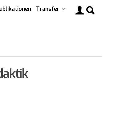
ublikationen
Transfer
Main
navigati
daktik