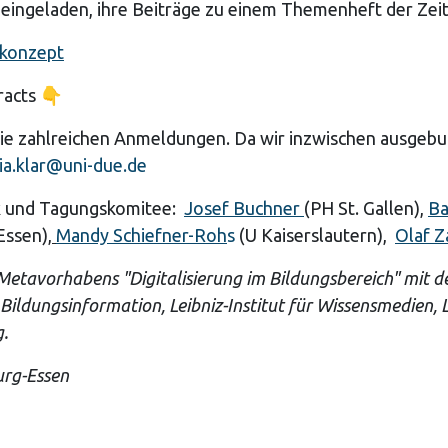
ngeladen, ihre Beiträge zu einem Themenheft der Zeit
konzept
racts 👇
die zahlreichen Anmeldungen. Da wir inzwischen ausgebuc
ia.klar@uni-due.de
ik und Tagungskomitee:
Josef Buchner
(PH St. Gallen),
Ba
Essen),
Mandy Schiefner-Roh
s
(U Kaiserslautern),
Olaf Z
tavorhabens "Digitalisierung im Bildungsbereich" mit de
 Bildungsinformation, Leibniz-Institut für Wissensmedien,
g.
urg-Essen