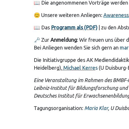
📖 Die angenommenen Vorträge werden ei
😊
Unsere weiteren Anliegen:
Awareness
📖
Das
Programm als (PDF)
| zu den Abst
🗝
Zur
Anmeldung
: Wir freuen uns über 
Bei Anliegen wenden Sie sich gern an
mar
Die Initiativgruppe des AK Mediendidakt
Heidelberg),
Michael Kerre
s
(U Duisburg-
Eine Veranstaltung im Rahmen des BMBF-Me
Leibniz-Institut für Bildungsforschung und
Deutsches Institut für Erwachsenenbildun
Tagungsorganisation:
Maria Klar
, U Duisb