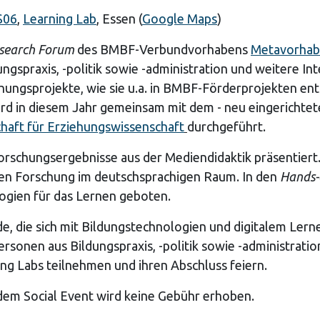
S06
,
Learning Lab
, Essen (
Google Maps
)
search Forum
des BMBF-Verbundvorhabens
Metavorhabe
ngspraxis, -politik sowie -administration und weitere Int
chungsprojekte, wie sie u.a. in BMBF-Förderprojekten en
rd in diesem Jahr gemeinsam mit dem - neu eingerichtet
haft für Erziehungswissenschaft
durchgeführt.
schungsergebnisse aus der Mediendidaktik präsentiert.
hen Forschung im deutschsprachigen Raum. In den
Hands-
ogien für das Lernen geboten.
, die sich mit Bildungstechnologien und digitalem Lern
rsonen aus Bildungspraxis, -politik sowie -administrati
ng Labs teilnehmen und ihren Abschluss feiern.
dem Social Event wird keine Gebühr erhoben.