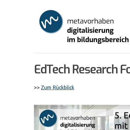
Skip
to
main
content
EdTech Research Fo
>>
Zum Rückblick