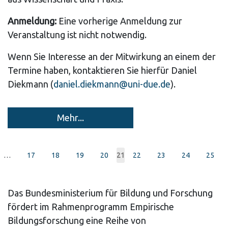
Anmeldung:
Eine vorherige Anmeldung zur
Veranstaltung ist nicht notwendig.
Wenn Sie Interesse an der Mitwirkung an einem der
Termine haben, kontaktieren Sie hierfür Daniel
Diekmann (
daniel.diekmann@uni-due.de
).
Mehr...
Pagination
…
Page
17
Page
18
Page
19
Page
20
Page
22
Page
23
Page
24
Page
25
Current
21
page
Das Bundesministerium für Bildung und Forschung
fördert im Rahmenprogramm Empirische
Bildungsforschung eine Reihe von