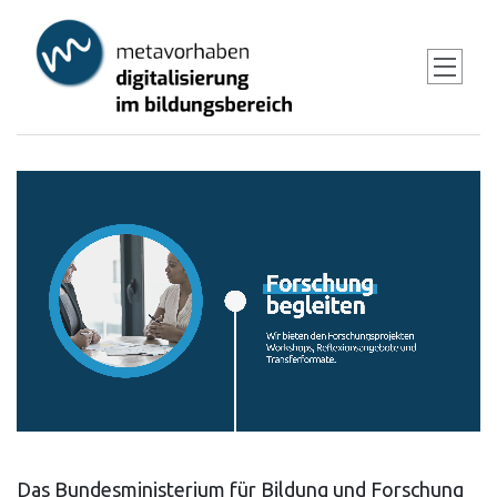
Skip
to
main
content
Das Bundesministerium für Bildung und Forschung