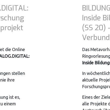
DIGITAL:
BILDUNG
orschung
Inside B
projekt
(SS 20) 
Verbund
et die Online
Das Metavorha
ALOG.DIGITAL:
Ringvorlesun
Inside Bildun
ungen stellen
In wöchentlic
nie ihre
aktuelle Proje
Forschungspro
ung ist es,
Eines der Ziel
 zu einem
alle Projekte 