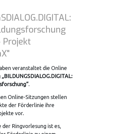
SDIALOG.DIGITAL:
ildungsforschung
- Projekt
aX"
ben veranstaltet die Online
g
„BILDUNGSDIALOG.DIGITAL:
gsforschung“
.
hen Online-Sitzungen stellen
kte der Förderlinie ihre
jekte vor.
e der Ringvorlesung ist es,