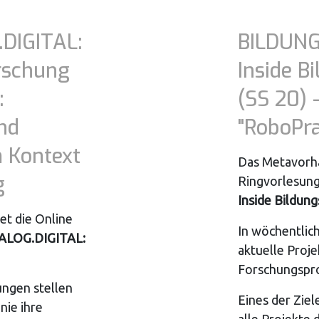
DIGITAL:
BILDUNG
orschung
Inside B
:
(SS 20) 
nd
"RoboPr
 Kontext
Das Metavorha
g
Ringvorlesun
Inside Bildun
et die Online
In wöchentlic
ALOG.DIGITAL:
aktuelle Proje
Forschungspro
ungen stellen
Eines der Ziel
nie ihre