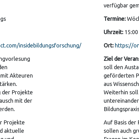
verfügbar g
ags
Termine:
Wöch
Uhrzeit:
15:00 
ct.com/insidebildungsforschung/
Ort:
https://o
ingvorlesung
Ziel der Veran
den
soll den Aust
 mit Akteuren
geförderten P
tärken.
aus Wissenscha
g der Projekte
Weiterhin soll
ausch mit der
untereinander
erden.
Bildungspraxi
r Projekte
Auf Basis der 
d aktuelle
sollen auch gr