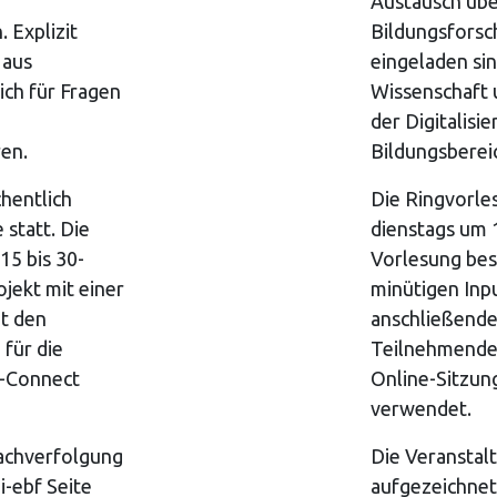
Austausch übe
 Explizit
Bildungsforsc
 aus
eingeladen si
ich für Fragen
Wissenschaft u
der Digitalisie
ren.
Bildungsberei
hentlich
Die Ringvorle
 statt. Die
dienstags um 1
15 bis 30-
Vorlesung bes
jekt mit einer
minütigen Inpu
t den
anschließende
für die
Teilnehmenden
e-Connect
Online-Sitzu
verwendet.
Nachverfolgung
Die Veranstal
i-ebf Seite
aufgezeichnet 