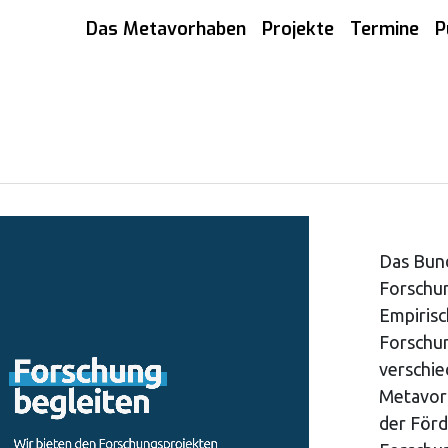
Das Metavorhaben
Projekte
Termine
P
Das Bund
Forschu
Empirisc
Forschun
verschie
Metavor
der Förd