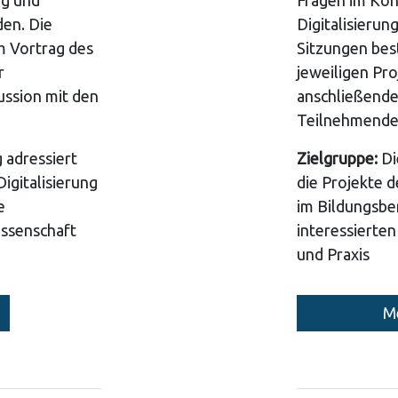
ng und
Fragen im Kon
den. Die
Digitalisierun
m Vortrag des
Sitzungen bes
r
jeweiligen Pro
ussion mit den
anschließende
Teilnehmende
 adressiert
Zielgruppe:
Di
Digitalisierung
die Projekte d
e
im Bildungsber
issenschaft
interessierte
und Praxis
Me