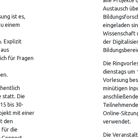
alle Projekte 
Austausch übe
ung ist es,
Bildungsforsc
 zu einem
eingeladen si
Wissenschaft u
 Explizit
der Digitalisie
 aus
Bildungsberei
ich für Fragen
Die Ringvorle
dienstags um 1
ren.
Vorlesung bes
hentlich
minütigen Inpu
 statt. Die
anschließende
15 bis 30-
Teilnehmenden
jekt mit einer
Online-Sitzu
t den
verwendet.
für die
Die Veranstal
e-Connect