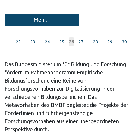
Mehr...
Pagination
…
Page
22
Page
23
Page
24
Page
25
Page
27
Page
28
Page
29
Page
30
Current
26
page
Das Bundesministerium für Bildung und Forschung
fördert im Rahmenprogramm Empirische
Bildungsforschung eine Reihe von
Forschungsvorhaben zur Digitalisierung in den
verschiedenen Bildungsbereichen. Das
Metavorhaben des BMBF begleitet die Projekte der
Förderlinien und führt eigenständige
Forschungsvorhaben aus einer übergeordneten
Perspektive durch.