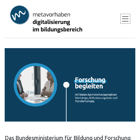
Skip
to
main
content
Das Bundesministerium für Bildung und Forschung