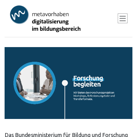
Skip
to
main
content
Das Bundesministerium für Bildung und Forschung