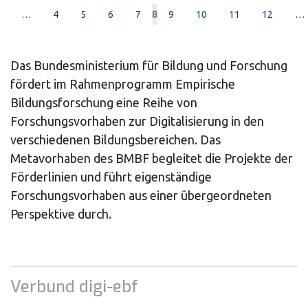
ious
…
Page
4
Page
5
Page
6
Page
7
Page
9
Page
10
Page
11
Page
12
…
Current
8
e
page
Das Bundesministerium für Bildung und Forschung
fördert im Rahmenprogramm Empirische
Bildungsforschung eine Reihe von
Forschungsvorhaben zur Digitalisierung in den
verschiedenen Bildungsbereichen. Das
Metavorhaben des BMBF begleitet die Projekte der
Förderlinien und führt eigenständige
Forschungsvorhaben aus einer übergeordneten
Perspektive durch.
Verbund digi-ebf