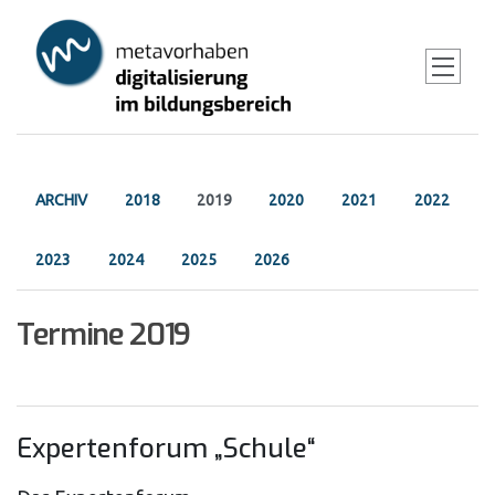
Skip
to
main
content
Primary
ARCHIV
2018
2019
2020
2021
2022
tabs
2023
2024
2025
2026
Termine 2019
Expertenforum „Schule“